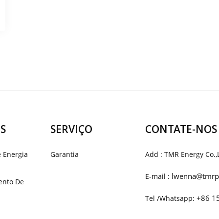
S
SERVIÇO
CONTATE-NOS
 Energia
Garantia
Add : TMR Energy Co.,
lwenna@tmrp
E-mail :
ento De
+86 1
Tel /Whatsapp: