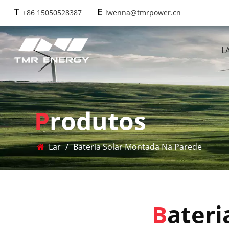
+86 15050528387
lwenna@tmrpower.cn
T
E
L
Produtos
Lar
/
Bateria Solar Montada Na Parede
Bater