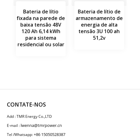
Bateria de lítio
Bateria de lítio de
fixada na parede de
armazenamento de
baixa tensão 48V
energia de alta
120 Ah 6,14 kWh
tensão 3U 100 ah
para sistema
51,2v
residencial ou solar
CONTATE-NOS
Add : TMR Energy Co.,LTD
lwenna@tmrpower.cn
E-mail :
+86 15050528387
Tel /Whatsapp: